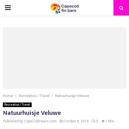
PRIMARY
MENU
Home
Recreation / Travel
Natuurhuisje Veluwe
Recreation / Travel
Natuurhuisje Veluwe
Published by Capecodfinbars.com
October 8, 2018
0
1384