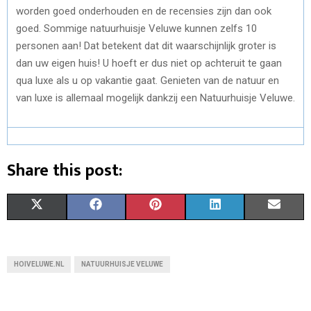
worden goed onderhouden en de recensies zijn dan ook
goed. Sommige natuurhuisje Veluwe kunnen zelfs 10
personen aan! Dat betekent dat dit waarschijnlijk groter is
dan uw eigen huis! U hoeft er dus niet op achteruit te gaan
qua luxe als u op vakantie gaat. Genieten van de natuur en
van luxe is allemaal mogelijk dankzij een Natuurhuisje Veluwe.
Share this post:
S
S
S
S
S
X
F
P
L
E
H
H
H
H
H
(
A
I
I
M
A
A
A
A
A
T
C
N
N
A
HOIVELUWE.NL
NATUURHUISJE VELUWE
R
R
R
R
R
W
E
T
K
I
E
E
E
E
E
I
B
E
E
L