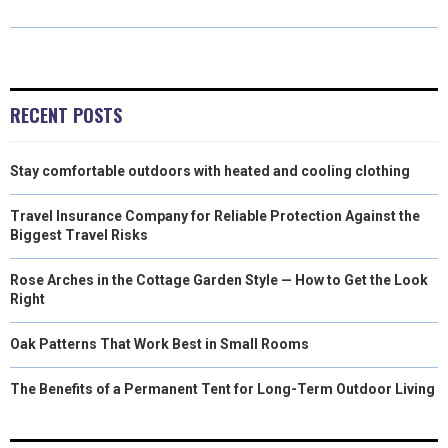
O
O
O
O
O
T
O
R
D
N
N
N
N
N
T
O
E
I
E
K
S
N
RECENT POSTS
R
T
Stay comfortable outdoors with heated and cooling clothing
)
Travel Insurance Company for Reliable Protection Against the
Biggest Travel Risks
Rose Arches in the Cottage Garden Style — How to Get the Look
Right
Oak Patterns That Work Best in Small Rooms
The Benefits of a Permanent Tent for Long-Term Outdoor Living